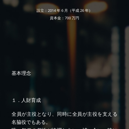
設立：2014 年 6 月（平成 26 年）
資本金：700 万円
基本理念
１．人財育成
全員が主役となり、同時に全員が主役を支える
名脇役でもある。