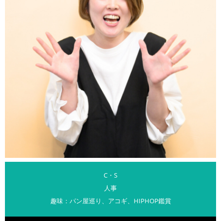
C・S
人事
趣味：パン屋巡り、アコギ、HIPHOP鑑賞